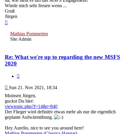
na, wie steht es um das MSFS Engagement?
Würde mich sehr freuen wenn ...
Gruß
Jürgen
Top
Mathias Pommerien
Site Admin
Re: What we're up to regarding the new MSFS
2020
Quote
Post
Sun 21. Nov 2021, 18:34
Moinsen Jürgen,
guckst Du hier:
viewtopic.php?f=14&t=840
Der Flieger wird definitiv etwas mehr als nur die eigentlich
geplante Aufwärmübung.
Hey Aurelio, nice to see you around here!
Mathias Pommerien (Classics Hangar)