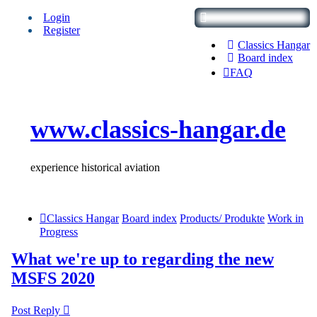
Login
Register
Classics Hangar
Board index
FAQ
www.classics-hangar.de
experience historical aviation
Classics Hangar
Board index
Products/ Produkte
Work in
Progress
What we're up to regarding the new
MSFS 2020
Post Reply