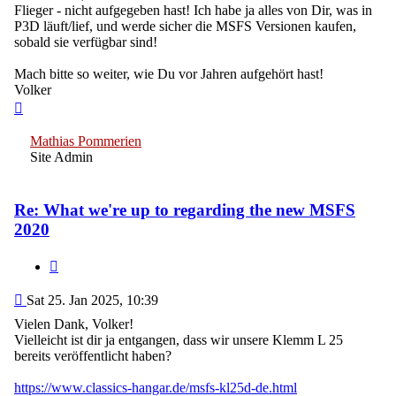
Flieger - nicht aufgegeben hast! Ich habe ja alles von Dir, was in
P3D läuft/lief, und werde sicher die MSFS Versionen kaufen,
sobald sie verfügbar sind!
Mach bitte so weiter, wie Du vor Jahren aufgehört hast!
Volker
Top
Mathias Pommerien
Site Admin
Re: What we're up to regarding the new MSFS
2020
Quote
Post
Sat 25. Jan 2025, 10:39
Vielen Dank, Volker!
Vielleicht ist dir ja entgangen, dass wir unsere Klemm L 25
bereits veröffentlicht haben?
https://www.classics-hangar.de/msfs-kl25d-de.html