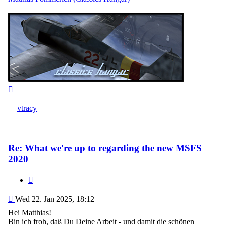
Top
vtracy
Re: What we're up to regarding the new MSFS
2020
Quote
Post
Wed 22. Jan 2025, 18:12
Hei Matthias!
Bin ich froh, daß Du Deine Arbeit - und damit die schönen