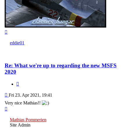
Top
eddie01
Re: What we're up to regarding the new MSFS
2020
Quote
Post
Fri 23. Apr 2021, 19:41
Very nice Mathias!!
Top
Mathias Pommerien
Site Admin