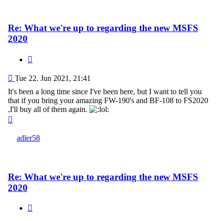
Re: What we're up to regarding the new MSFS
2020
Quote
Post
Tue 22. Jun 2021, 21:41
It's been a long time since I've been here, but I want to tell you
that if you bring your amazing FW-190's and BF-108 to FS2020
,I'll buy all of them again.
Top
adler58
Re: What we're up to regarding the new MSFS
2020
Quote