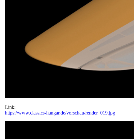
Link:
https://www.classics-hangar.de/vorschau/render_019.jpg