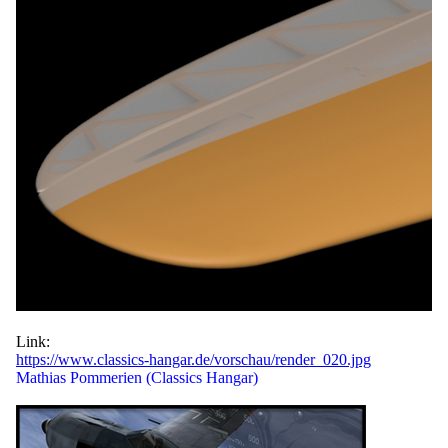
Link:
https://www.classics-hangar.de/vorschau/render_020.jpg
Mathias Pommerien (Classics Hangar)