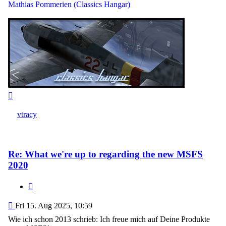
Mathias Pommerien (Classics Hangar)
Top
vtracy
Re: What we're up to regarding the new MSFS
2020
Quote
Post
Fri 15. Aug 2025, 10:59
Wie ich schon 2013 schrieb: Ich freue mich auf Deine Produkte