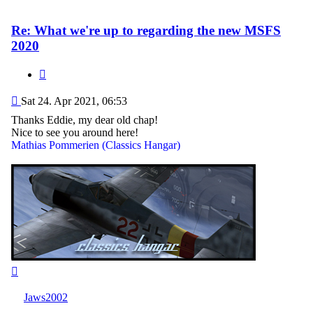
Re: What we're up to regarding the new MSFS
2020
Quote
Post
Sat 24. Apr 2021, 06:53
Thanks Eddie, my dear old chap!
Nice to see you around here!
Mathias Pommerien (Classics Hangar)
Top
Jaws2002