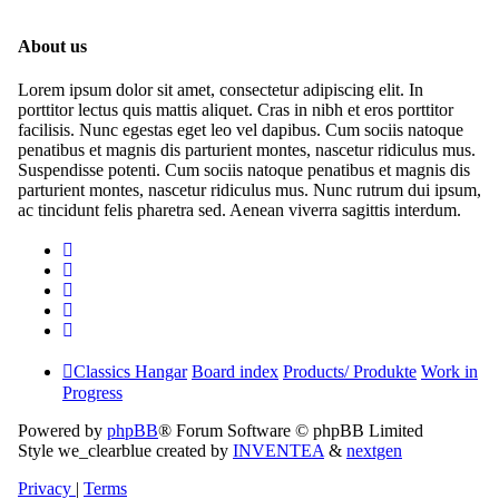
About us
Lorem ipsum dolor sit amet, consectetur adipiscing elit. In
porttitor lectus quis mattis aliquet. Cras in nibh et eros porttitor
facilisis. Nunc egestas eget leo vel dapibus. Cum sociis natoque
penatibus et magnis dis parturient montes, nascetur ridiculus mus.
Suspendisse potenti. Cum sociis natoque penatibus et magnis dis
parturient montes, nascetur ridiculus mus. Nunc rutrum dui ipsum,
ac tincidunt felis pharetra sed. Aenean viverra sagittis interdum.
Classics Hangar
Board index
Products/ Produkte
Work in
Progress
Powered by
phpBB
® Forum Software © phpBB Limited
Style we_clearblue created by
INVENTEA
&
nextgen
Privacy
|
Terms