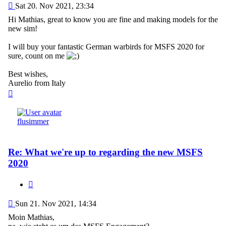
Post
Sat 20. Nov 2021, 23:34
Hi Mathias, great to know you are fine and making models for the
new sim!
I will buy your fantastic German warbirds for MSFS 2020 for
sure, count on me
Best wishes,
Aurelio from Italy
Top
flusimmer
Re: What we're up to regarding the new MSFS
2020
Quote
Post
Sun 21. Nov 2021, 14:34
Moin Mathias,