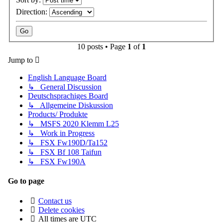
Direction:
10 posts • Page
1
of
1
Jump to
English Language Board
↳ General Discussion
Deutschsprachiges Board
↳ Allgemeine Diskussion
Products/ Produkte
↳ MSFS 2020 Klemm L25
↳ Work in Progress
↳ FSX Fw190D/Ta152
↳ FSX Bf 108 Taifun
↳ FSX Fw190A
Go to page
Contact us
Delete cookies
All times are
UTC