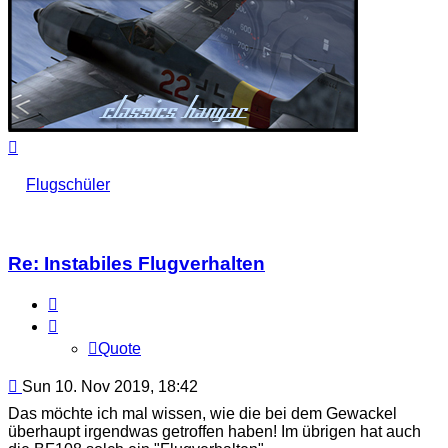
Top
Flugschüler
Re: Instabiles Flugverhalten
Quote
Quote
Post
Sun 10. Nov 2019, 18:42
Das möchte ich mal wissen, wie die bei dem Gewackel
überhaupt irgendwas getroffen haben! Im übrigen hat auch