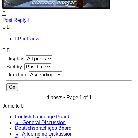
Top
Post Reply
Print view
Display:
Sort by:
Direction:
4 posts • Page
1
of
1
Jump to
English Language Board
↳ General Discussion
Deutschsprachiges Board
↳ Allgemeine Diskussion