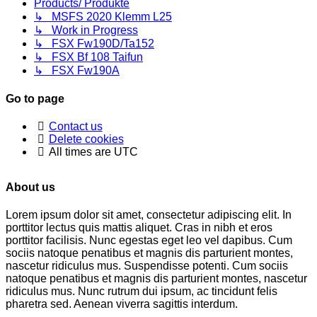
Products/ Produkte
↳ MSFS 2020 Klemm L25
↳ Work in Progress
↳ FSX Fw190D/Ta152
↳ FSX Bf 108 Taifun
↳ FSX Fw190A
Go to page
Contact us
Delete cookies
All times are
UTC
About us
Lorem ipsum dolor sit amet, consectetur adipiscing elit. In
porttitor lectus quis mattis aliquet. Cras in nibh et eros
porttitor facilisis. Nunc egestas eget leo vel dapibus. Cum
sociis natoque penatibus et magnis dis parturient montes,
nascetur ridiculus mus. Suspendisse potenti. Cum sociis
natoque penatibus et magnis dis parturient montes, nascetur
ridiculus mus. Nunc rutrum dui ipsum, ac tincidunt felis
pharetra sed. Aenean viverra sagittis interdum.