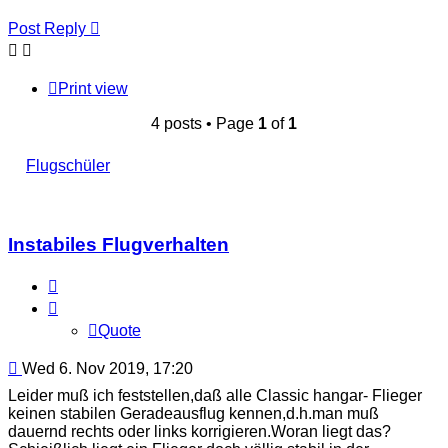
Post Reply
Print view
4 posts • Page
1
of
1
Flugschüler
Instabiles Flugverhalten
Quote
Quote
Post
Wed 6. Nov 2019, 17:20
Leider muß ich feststellen,daß alle Classic hangar- Flieger
keinen stabilen Geradeausflug kennen,d.h.man muß
dauernd rechts oder links korrigieren.Woran liegt das?