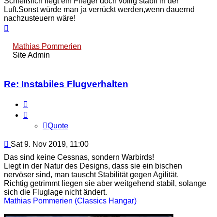
Schieißlich liegt ein Flieger doch völlig stabil in der
Luft.Sonst würde man ja verrückt werden,wenn dauernd
nachzusteuern wäre!
Top
Mathias Pommerien
Site Admin
Re: Instabiles Flugverhalten
Quote
Quote
Post
Sat 9. Nov 2019, 11:00
Das sind keine Cessnas, sondern Warbirds!
Liegt in der Natur des Designs, dass sie ein bischen
nervöser sind, man tauscht Stabilität gegen Agilität.
Richtig getrimmt liegen sie aber weitgehend stabil, solange
sich die Fluglage nicht ändert.
Mathias Pommerien (Classics Hangar)