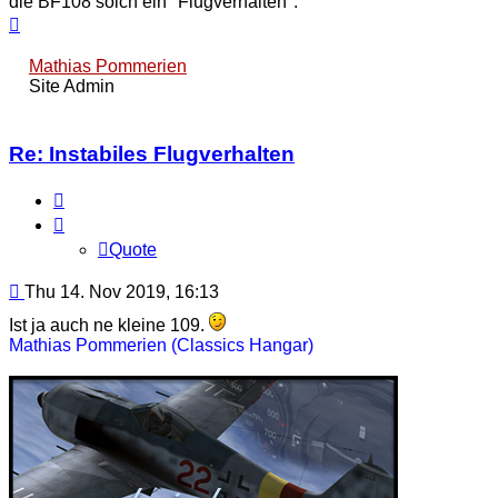
die BF108 solch ein "Flugverhalten".
Top
Mathias Pommerien
Site Admin
Re: Instabiles Flugverhalten
Quote
Quote
Post
Thu 14. Nov 2019, 16:13
Ist ja auch ne kleine 109.
Mathias Pommerien (Classics Hangar)