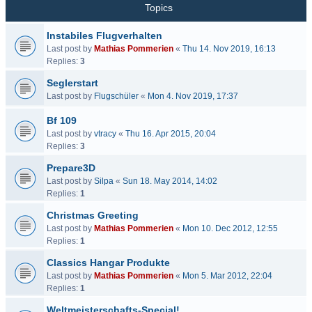
Topics
Instabiles Flugverhalten
Last post by
Mathias Pommerien
«
Thu 14. Nov 2019, 16:13
Replies:
3
Seglerstart
Last post by
Flugschüler
«
Mon 4. Nov 2019, 17:37
Bf 109
Last post by
vtracy
«
Thu 16. Apr 2015, 20:04
Replies:
3
Prepare3D
Last post by
Silpa
«
Sun 18. May 2014, 14:02
Replies:
1
Christmas Greeting
Last post by
Mathias Pommerien
«
Mon 10. Dec 2012, 12:55
Replies:
1
Classics Hangar Produkte
Last post by
Mathias Pommerien
«
Mon 5. Mar 2012, 22:04
Replies:
1
Weltmeisterschafts-Special!