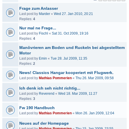
Frage zum Anlasser
Last post by
Marder
«
Wed 27. Jan 2010, 20:21
Replies:
4
Nur mal ne Frage...
Last post by
Fischl
«
Sat 31. Oct 2009, 19:16
Replies:
4
Manövrieren am Boden und Ruckeln bei abgestelltem
Motor
Last post by
Emin
«
Tue 28. Jul 2009, 11:35
Replies:
2
News! Classics Hangar kooperiert mit Flugwerk.
Last post by
Mathias Pommerien
«
Thu 26. Mar 2009, 09:58
Ich denk ich seh nicht richtig...
Last post by
Reverend
«
Wed 18. Mar 2009, 11:27
Replies:
3
Fw 190 Handbuch
Last post by
Mathias Pommerien
«
Mon 26. Jan 2009, 12:04
Neues auf der Homepage
Last post by
Mathias Pommerien
«
Thu 15. Jan 2009, 23:55