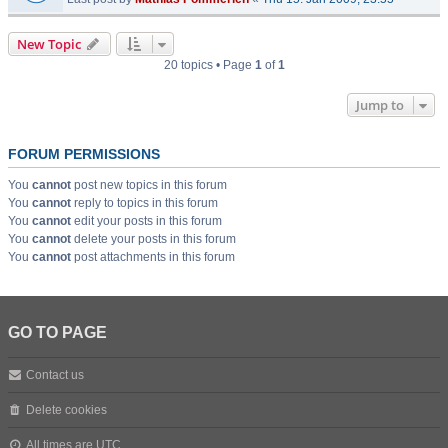
New Topic
20 topics • Page
1
of
1
Jump to
FORUM PERMISSIONS
You
cannot
post new topics in this forum
You
cannot
reply to topics in this forum
You
cannot
edit your posts in this forum
You
cannot
delete your posts in this forum
You
cannot
post attachments in this forum
GO TO PAGE
Contact us
Delete cookies
All times are
UTC