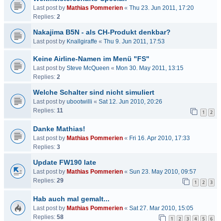
Last post by
Mathias Pommerien
«
Thu 23. Jun 2011, 17:20
Replies:
2
Nakajima B5N - als CH-Produkt denkbar?
Last post by
Knallgiraffe
«
Thu 9. Jun 2011, 17:53
Keine Airline-Namen im Menü "FS"
Last post by
Steve McQueen
«
Mon 30. May 2011, 13:15
Replies:
2
Welche Schalter sind nicht simuliert
Last post by
ubootwilli
«
Sat 12. Jun 2010, 20:26
Replies:
11
1
2
Danke Mathias!
Last post by
Mathias Pommerien
«
Fri 16. Apr 2010, 17:33
Replies:
3
Update FW190 late
Last post by
Mathias Pommerien
«
Sun 23. May 2010, 09:57
Replies:
29
1
2
3
Hab auch mal gemalt...
Last post by
Mathias Pommerien
«
Sat 27. Mar 2010, 15:05
Replies:
58
1
2
3
4
5
6